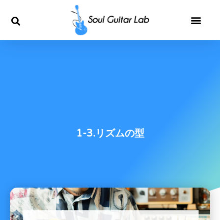
内
容
を
ス
キ
ッ
1-3.リズムの型
プ