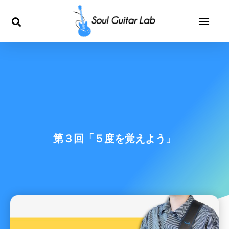
内
容
を
ス
キ
ッ
第３回「５度を覚えよう」
プ