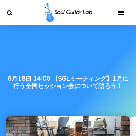
内
容
を
ス
キ
6月18日 14:00 【SGLミーティング】1月に
ッ
行う全国セッション会について語ろう！
プ