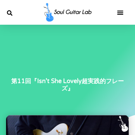
内
容
を
ス
キ
ッ
第11回『Isn’t She Lovely超実践的フレー
ズ』
プ