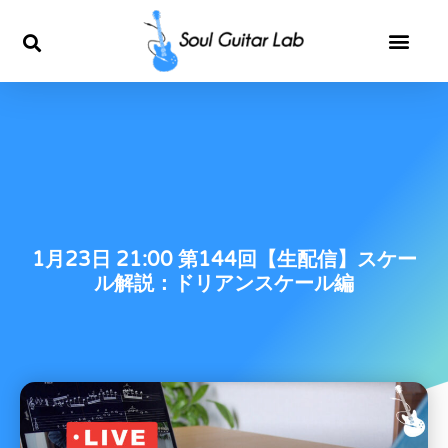
内
容
を
ス
キ
1月23日 21:00 第144回【生配信】スケー
ッ
ル解説：ドリアンスケール編
プ