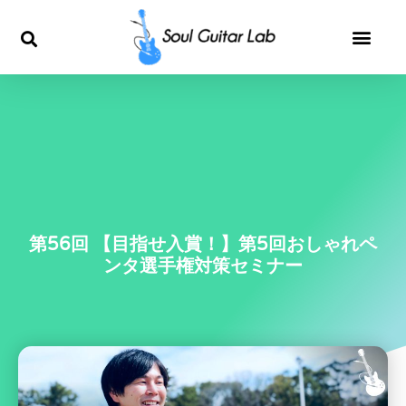
内
容
を
ス
キ
ッ
第56回 【目指せ入賞！】第5回おしゃれペ
ンタ選手権対策セミナー
プ