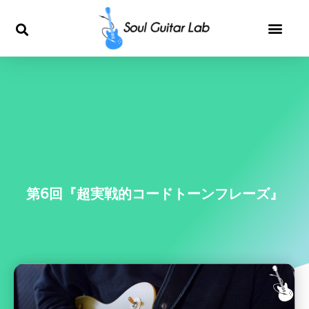
内
容
を
ス
キ
ッ
第6回『超実戦的コードトーンフレーズ』
プ