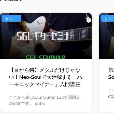
セミナー
セミナ
【目から鱗】メタルだけじゃな
第
い！Neo-Soulで大活躍する「ハ
So
ーモニックマイナー」入門講座
ここ
の
ここから先はSoul Guitar Lab会員限定
の記事です。 &nbs