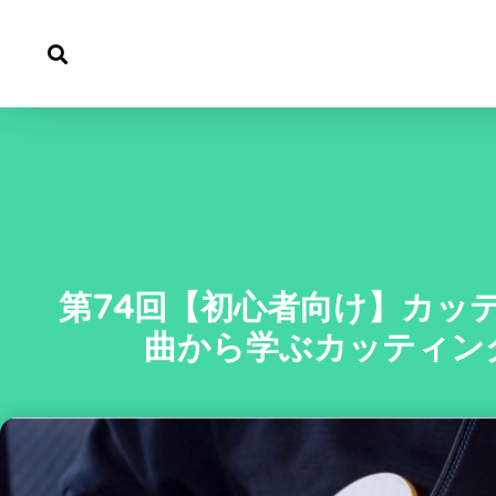
内
容
を
ス
キ
第74回【初心者向け】カッ
ッ
曲から学ぶカッティン
プ