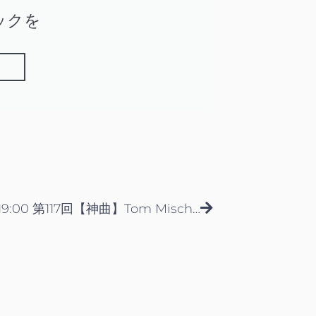
ックを
Next
9月28日19:00 第117回【神曲】Tom Misch「It Runs Through Me」から学ぶNeo-Soulギターの極意