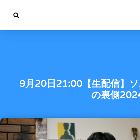
内
容
を
ス
キ
9月20日21:00【生配信
ッ
の裏側202
プ