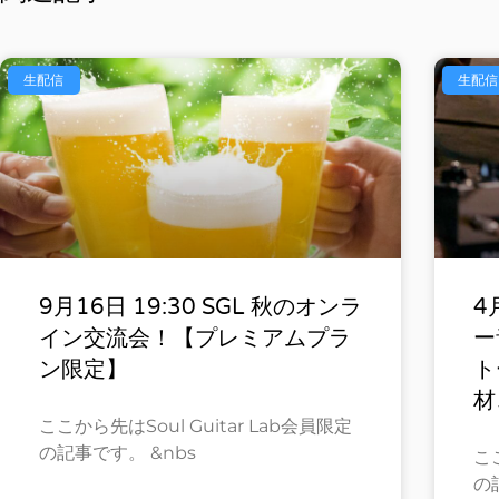
生配信
生配信
9月16日 19:30 SGL 秋のオンラ
4
イン交流会！【プレミアムプラ
ー
ン限定】
ト
材
ここから先はSoul Guitar Lab会員限定
の記事です。 &nbs
ここ
の