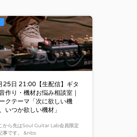
月25日 21:00【生配信】ギタ
音作り・機材お悩み相談室｜
ークテーマ「次に欲しい機
、いつか欲しい機材」
から先はSoul Guitar Lab会員限定
記事です。 &nbs