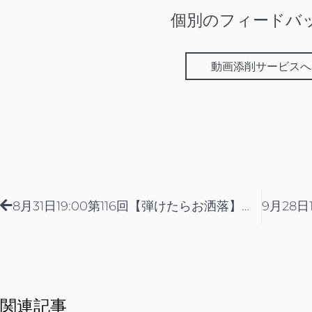
個別のフィードバ
動画添削サービスへ
Prev
8月31日19:00第116回【弾けたらお洒落】ウェス・モンゴメリー、ジョージ・ベンソンを彷彿とさせるオクターブ奏法を使ったフレーズ集！ゲスト：山田元気
関連記事