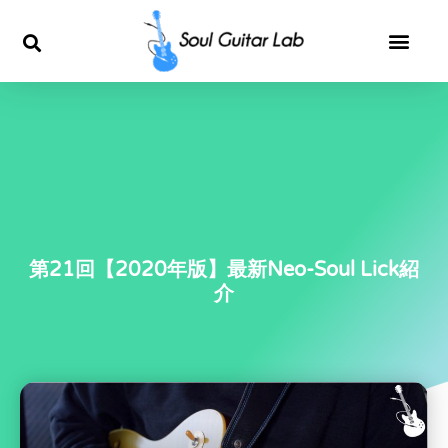
内
容
を
ス
キ
ッ
第21回【2020年版】最新Neo-Soul Lick紹
介
プ