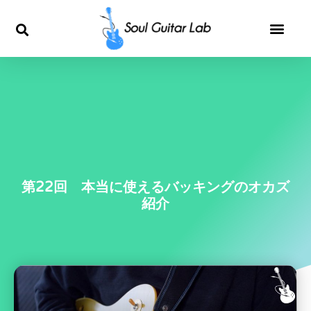
内
容
を
ス
キ
ッ
第22回 本当に使えるバッキングのオカズ
紹介
プ